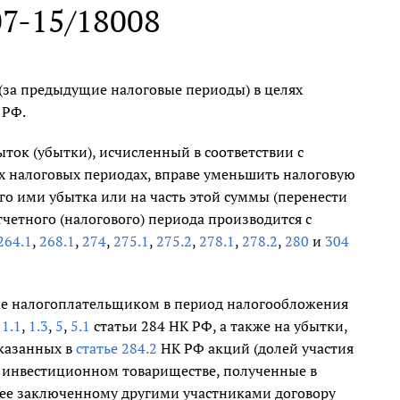
07-15/18008
(за предыдущие налоговые периоды) в целях
 РФ.
ток (убытки), исчисленный в соответствии с
х налоговых периодах, вправе уменьшить налоговую
го ими убытка или на часть этой суммы (перенести
четного (налогового) периода производится с
264.1
,
268.1
,
274
,
275.1
,
275.2
,
278.1
,
278.2
,
280
и
304
ые налогоплательщиком в период налогообложения
и
1.1
,
1.3
,
5
,
5.1
статьи 284 НК РФ, а также на убытки,
казанных в
статье 284.2
НК РФ акций (долей участия
 в инвестиционном товариществе, полученные в
нее заключенному другими участниками договору