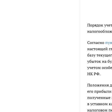
Порядок уче
налогооблож
Согласно
пун
настоящей г
базу текущег
убыток на бу
учетом особ
НК РФ.
Положения д
его прибыли 
полученные 
в уставном к
налоговом п