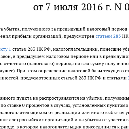
от 7 июля 2016 г. N 
та убытка, полученного за предыдущий налоговый период 
ения прибыли организаций, предусмотрен
статьей 283
НК
кту 1
статьи 283 НК РФ, налогоплательщики, понесшие убы
лавой, в предыдущем налоговом периоде или в предыдущи
о отчетного (налогового) периода на всю сумму полученно
дущее). При этом определение налоговой базы текущего от
енностей, предусмотренных статьей 283 НК РФ и статьями
анного пункта не распространяются на убытки, полученн
по ставке 0 процентов в случаях, установленных пунктам
налогоплательщиком от реализации или иного выбытия у
апитале) российских организаций и на убытки от участия
ериоде, в котором налогоплательщик присоединился к ра