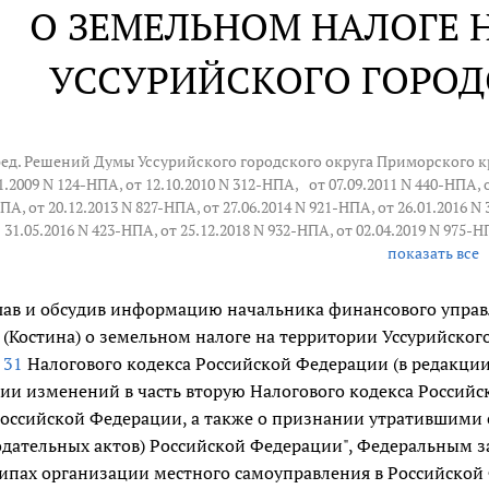
О ЗЕМЕЛЬНОМ НАЛОГЕ 
УССУРИЙСКОГО ГОРОД
ред. Решений Думы Уссурийского городского округа Приморского кр
11.2009 N 124-НПА
, от 12.10.2010 N 312-НПА,
от 07.09.2011 N 440-НПА
,
ПА, от 20.12.2013 N 827-НПА, от 27.06.2014 N 921-НПА, от 26.01.2016 N
31.05.2016 N 423-НПА, от 25.12.2018 N 932-НПА, от 02.04.2019 N 975-Н
показать все
ав и обсудив информацию начальника финансового управ
 (Костина) о земельном налоге на территории Уссурийского 
 31
Налогового кодекса Российской Федерации (в редакции
ии изменений в часть вторую Налогового кодекса Россий
оссийской Федерации, а также о признании утратившими 
одательных актов) Российской Федерации", Федеральным 
пах организации местного самоуправления в Российской 