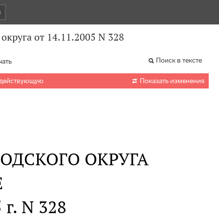
и
округа от 14.11.2005 N 328
Поиск в тексте
чать

 действующую
Показать изменения
ОДСКОГО ОКРУГА
Е
 г. N 328