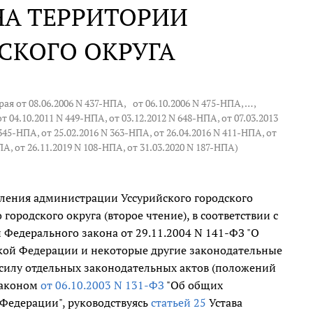
НА ТЕРРИТОРИИ
СКОГО ОКРУГА
ая от 08.06.2006 N 437-НПА,
от 06.10.2006 N 475-НПА
, … ,
 от 04.10.2011 N 449-НПА, от 03.12.2012 N 648-НПА, от 07.03.2013
 345-НПА, от 25.02.2016 N 363-НПА, от 26.04.2016 N 411-НПА, от
ПА, от 26.11.2019 N 108-НПА, от 31.03.2020 N 187-НПА)
ления администрации Уссурийского городского
городского округа (второе чтение), в соответствии с
 Федерального закона от 29.11.2004 N 141-ФЗ "О
ской Федерации и некоторые другие законодательные
силу отдельных законодательных актов (положений
законом
от 06.10.2003 N 131-ФЗ
"Об общих
Федерации", руководствуясь
статьей 25
Устава