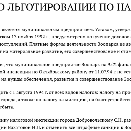
О ЛЬГОТИРОВАНИИ ПО НА
 является муниципальным предприятием. Уставом, утве
вом 13 ноября 1992 г., предусмотрено получение доходов 
поступлений. Платные формы деятельности Зоопарка не я
т на материальное развитие, его совершенствование и сти
я, что муниципальное предприятие Зоопарк на 95% финан
ой инспекции по Октябрьскому району от 11.07.94 г. не у
 на нужды обеспечения, развития и совершенствование Зо
ить с 1 августа 1994 г. от всех видов налогов: налогу на п
города, а также по налогу на милицию, на благоустройств
тбыта.
ику налоговой инспекции города Добровольскому С.Н. ра
ии Вахатовой Н.П. и отменить все штрафные санкции к Зоо