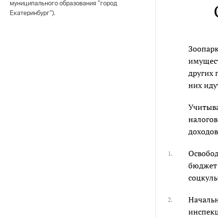
муниципального образования "город
Екатеринбург").
Зоопарк
имущест
других 
них иду
Учитыва
налогов
доходов
Освобод
1.
бюджет 
соцкуль
Начальн
2.
инспекц