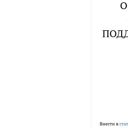
О
ПОДД
Внести в
ста