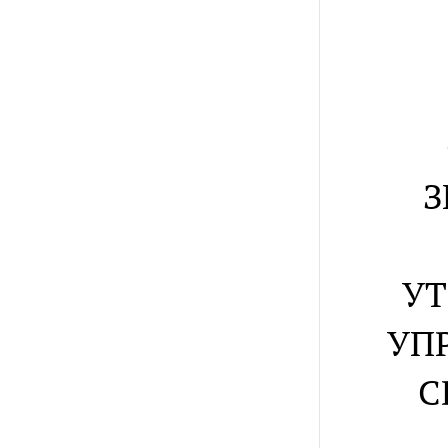
З
УТ
УП
С