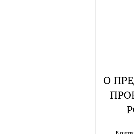
О ПР
ПРО
Р
В соотв