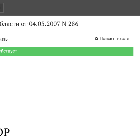
и
ласти от 04.05.2007 N 286
Поиск в тексте
чать
ействует
ОР