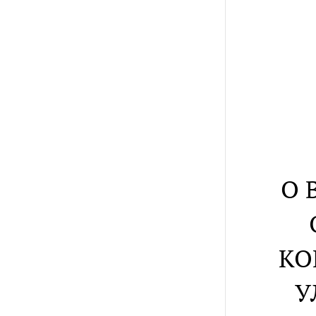
О 
КО
У