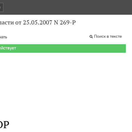
и
асти от 25.05.2007 N 269-Р
Поиск в тексте
чать
ействует
ОР