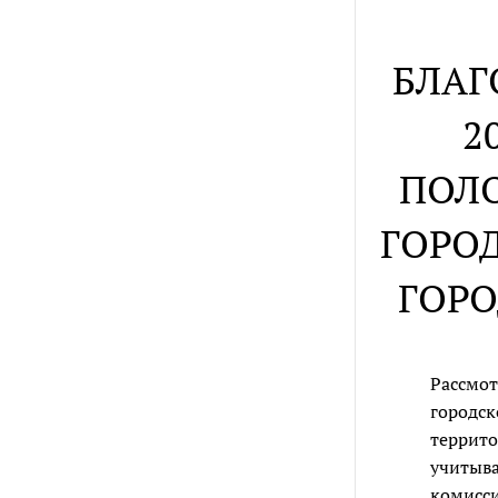
БЛАГ
2
ПОЛО
ГОРО
ГОРО
Рассмот
городск
террито
учитыва
комисси