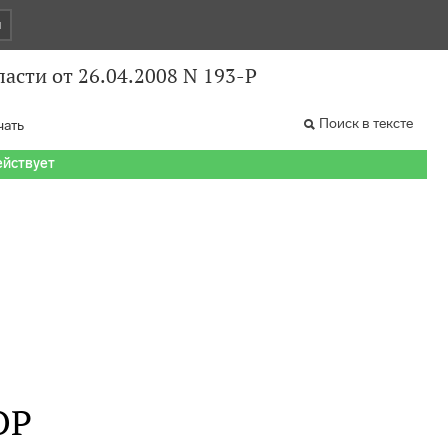
и
асти от 26.04.2008 N 193-Р
Поиск в тексте
чать
ействует
ОР