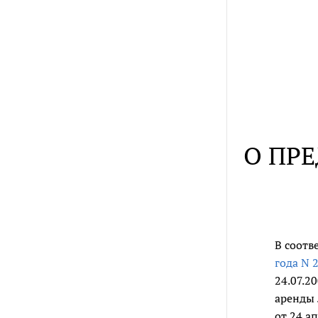
О ПР
В соотв
года N 
24.07.2
аренды 
от 24 а