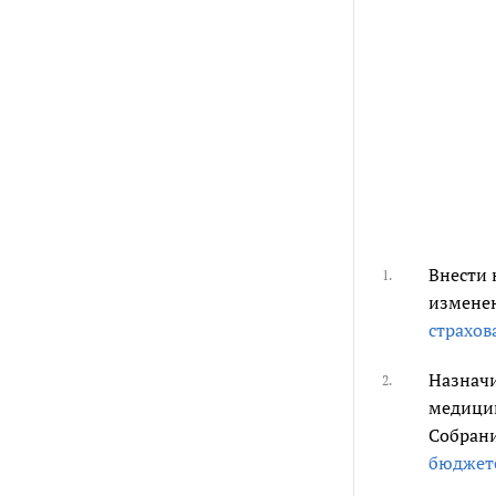
Внести 
1.
изменен
страхов
Назначи
2.
медицин
Собрани
бюджете