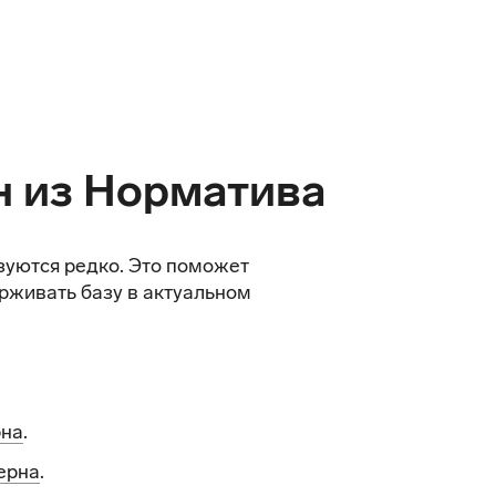
н из Норматива
зуются редко. Это поможет
рживать базу в актуальном
рна
.
ерна
.