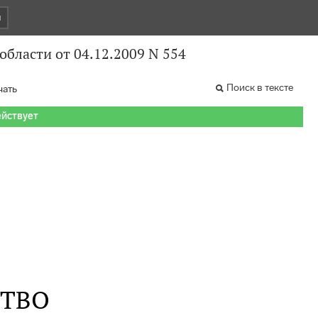
и
бласти от 04.12.2009 N 554
Поиск в тексте
чать
ействует
СТВО