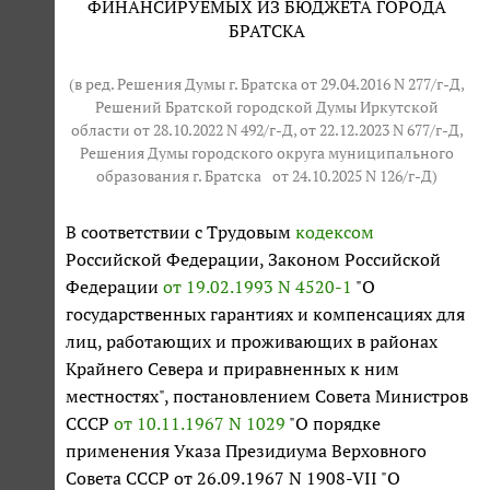
ФИНАНСИРУЕМЫХ ИЗ БЮДЖЕТА ГОРОДА
БРАТСКА
(в ред. Решения Думы г. Братска от 29.04.2016 N 277/г-Д,
Решений Братской городской Думы Иркутской
области от 28.10.2022 N 492/г-Д, от 22.12.2023 N 677/г-Д,
Решения Думы городского округа муниципального
образования г. Братска
от 24.10.2025 N 126/г-Д
)
В соответствии с Трудовым
кодексом
Российской Федерации, Законом Российской
Федерации
от 19.02.1993 N 4520-1
"О
государственных гарантиях и компенсациях для
лиц, работающих и проживающих в районах
Крайнего Севера и приравненных к ним
местностях", постановлением Совета Министров
СССР
от 10.11.1967 N 1029
"О порядке
применения Указа Президиума Верховного
Совета СССР от 26.09.1967 N 1908-VII "О