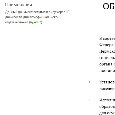
ОБ
Примечания
Данный документ вступил в силу через 10
дней после дня его официального
опубликования (
пункт 3
)
В соотв
Федерац
Пермско
социаль
органа 
постано
Установ
1.
населени
Исполни
2.
образов
для осу