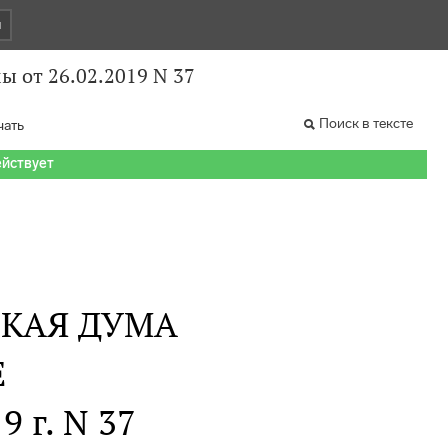
и
 от 26.02.2019 N 37
Поиск в тексте
чать
ействует
СКАЯ ДУМА
Е
9 г. N 37