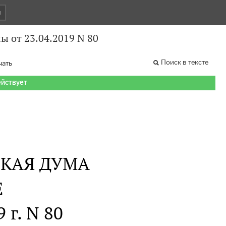
и
 от 23.04.2019 N 80
Поиск в тексте
чать
ействует
СКАЯ ДУМА
Е
 г. N 80