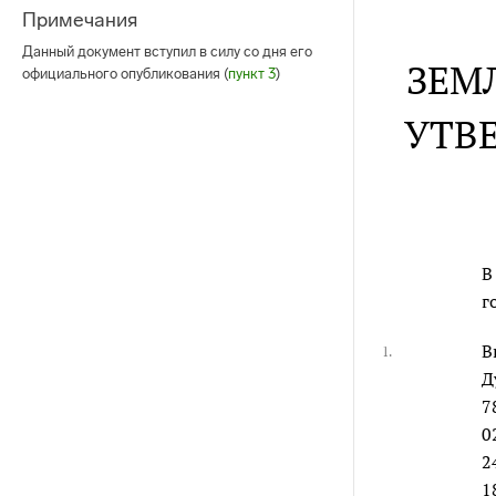
Примечания
Данный документ вступил в силу со дня его
ЗЕМ
официального опубликования (
пункт 3
)
УТВ
В
г
В
1.
Д
7
0
2
1