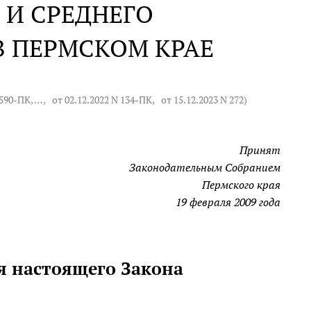
 И СРЕДНЕГО
В ПЕРМСКОМ КРАЕ
 590-ПК
, … ,
от 02.12.2022 N 134-ПК
,
от 15.12.2023 N 272
)
Принят
Законодательным Собранием
Пермского края
19 февраля 2009 года
ия настоящего Закона