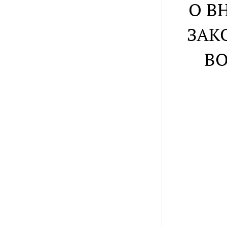
О В
ЗАК
В