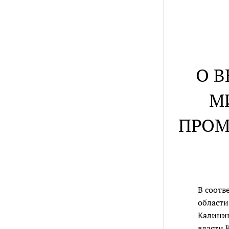
О 
М
ПРОМ
В соотв
област
Калинин
власти 