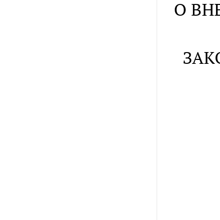
О ВН
ЗАК