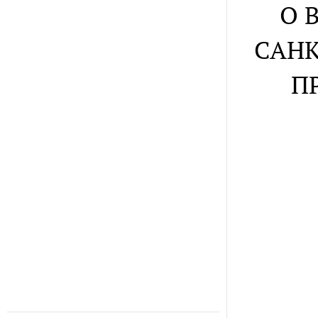
О 
САНК
П