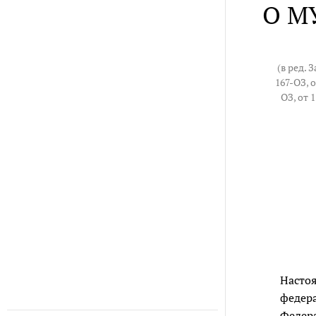
О М
(в ред. 
167-ОЗ, о
ОЗ, от 1
Настоя
федера
Федер