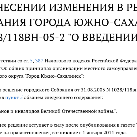
НЕСЕНИИ ИЗМЕНЕНИЯ В Р
АНИЯ ГОРОДА ЮЖНО-САХАЛ
8/118ВН-05-2 "О ВВЕДЕН
тствии со ст.
5
,
387
Налогового кодекса Российской Федера
"Об общих принципах организации местного самоуправлени
ого округа "Город Южно-Сахалинск":
в решение городского Собрания от 31.08.2005 N 1028/118в
ив
пункт 5
абзацем следующего содержания:
ранов и инвалидов Великой Отечественной войны.".
ее решение вступает в силу после опубликования в газете
е на правоотношения, возникшие с 1 января 2011 года.