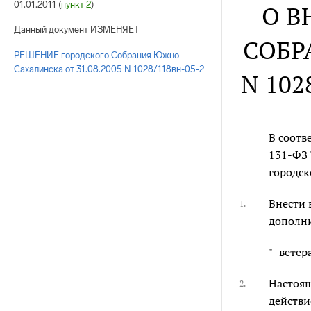
01.01.2011 (
пункт 2
)
О В
Данный документ ИЗМЕНЯЕТ
СОБР
РЕШЕНИЕ городского Собрания Южно-
Сахалинска от 31.08.2005 N 1028/118вн-05-2
N 102
В соотве
131-ФЗ 
городск
Внести 
1.
дополн
"- вете
Настоящ
2.
действи