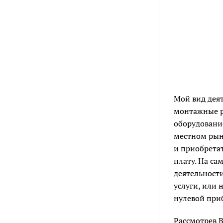
Мой вид деят
монтажные ра
оборудовани
местном рынк
и приобрета
плату. На са
деятельности
услуги, или 
нулевой пр
Рассмотрев В