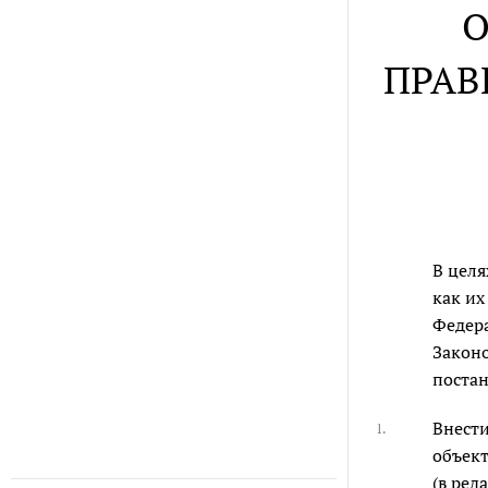
О
ПРАВ
В целя
как их
Федер
Законо
постан
Внести
1.
объект
(в ред