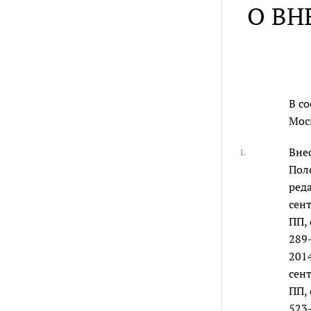
О ВН
В со
Мос
Вне
1.
Пол
реда
сент
ПП, 
289-
2014
сент
ПП, 
523-