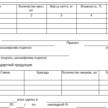
и
Количество мест,
Масса нетто, кг
Влажность, %
шт.
2
3
4
Принял
 расшифровка подписи)
(
(подпись, расшифровка подписи)
ндартной продукции
Смена
Бригада
Количество мешков, шт.
М
штук сданы в
20
г.
по
накладной N