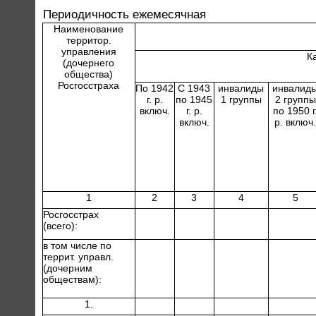
Периодичность ежемесячная
Наименование
территор.
управления
К
(дочернего
общества)
Росгосстраха
По 1942
С 1943
инвалиды
инвалид
г. р.
по 1945
1 группы
2 группы
включ.
г. р.
по 1950 г
включ.
р. включ.
1
2
3
4
5
Росгосстрах
(всего):
в том числе по
террит. управл.
(дочерним
обществам):
1.