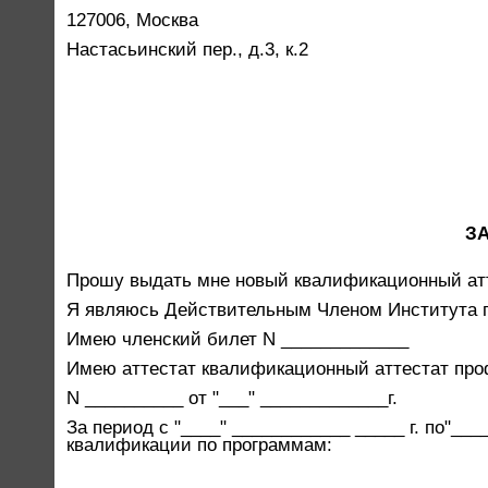
127006, Москва
Настасьинский пер., д.3, к.2
З
Прошу выдать мне новый квалификационный атт
Я являюсь Действительным Членом Института 
Имею членский билет N _____________
Имею аттестат квалификационный аттестат про
N __________ от "___" _____________г.
За период с "____" ____________ _____ г. по"__
квалификации по программам: