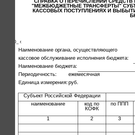
СПРАВКА О ПЕРЕЧИСЛЕНИИ СРЕДСТВ 
"МЕЖБЮДЖЕТНЫЕ ТРАНСФЕРТЫ" СУБЪ
КАССОВЫХ ПОСТУПЛЕНИЯХ И ВЫБЫТИ
Б
___ 200_ г.
Наименование органа, осуществляющего
кассовое обслуживание исполнения бюджета:
Наименование бюджета:
Периодичность:
ежемесячная
Единица измерения:
руб.
Субъект Российской Федерации
наименование
код по
по ППП
КОФК
1
2
3