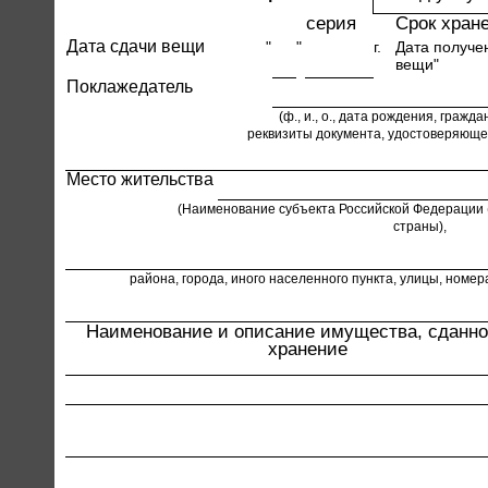
серия
Срок хран
Дата сдачи вещи
"
"
г.
Дата получе
вещи"
Поклажедатель
(ф., и., о., дата рождения, гражд
реквизиты документа, удостоверяюще
Место жительства
(Наименование субъекта Российской Федерации 
страны),
района, города, иного населенного пункта, улицы, номер
Наименование и описание имущества, сданно
хранение