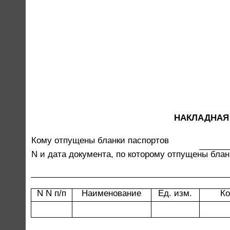
НАКЛАДНАЯ
Кому отпущены бланки паспортов
N и дата документа, по которому отпущены блан
N N п/п
Наименование
Ед. изм.
Ко