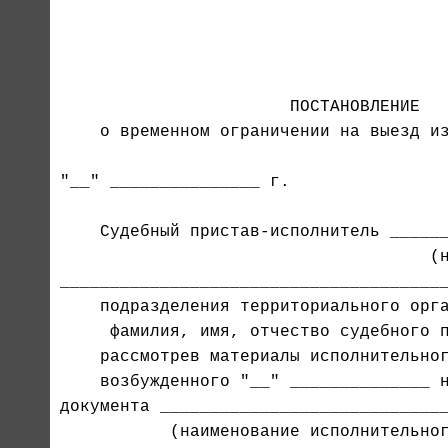
                                       
                                       
                                       
    о временном ограничении на выезд из
"__" _______________ г.                
    Судебный пристав-исполнитель ______
                                     (н
документа _____________________________
           (наименование исполнительног