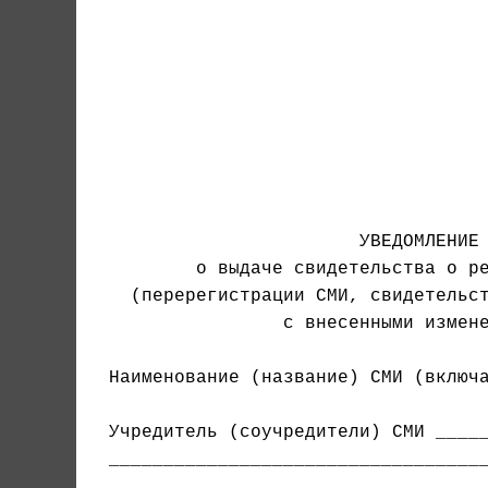
                                   
                                   
                                   
                                   
                                   
                                   
                       УВЕДОМЛЕНИЕ

  (перерегистрации СМИ, свидетельст
                с внесенными измене
Наименование (название) СМИ (включа
Учредитель (соучредители) СМИ _____
___________________________________