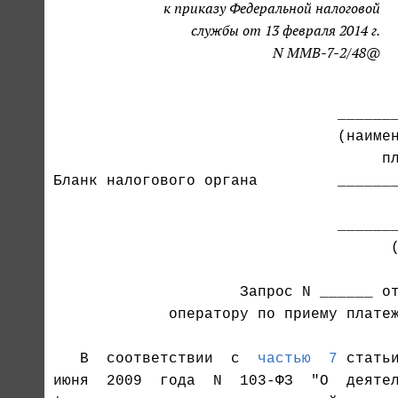
к приказу Федеральной налоговой
службы от 13 февраля 2014 г.
N ММВ-7-2/48@
                                       
                                _______
                                (наимен
Бланк налогового органа         _______
                                       
                                _______
                                      (
                     Запрос N ______ от
             оператору по приему платеж
   В  соответствии  с  
частью  7
 статьи
июня  2009  года  N  103-ФЗ  "О  деятел