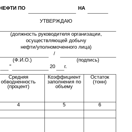
 НЕФТИ ПО
НА
УТВЕРЖДАЮ
(должность руководителя организации,
осуществляющей добычу
нефти/уполномоченного лица)
/
(Ф.И.О.)
(подпись)
"
20
г.
Средняя
Коэффициент
Остаток
обводненность
заполнения по
(тонн)
(процент)
объему
4
5
6