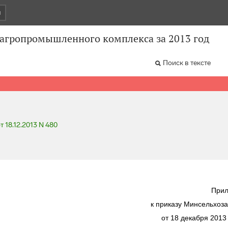
и
агропромышленного комплекса за 2013 год
Поиск в тексте
т 18.12.2013 N 480
При
к приказу Минсельхоза
от 18 декабря 2013 