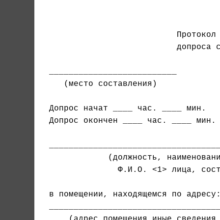
                                   
                          Протокол 
                          допроса с
   (место составления)             
Допрос окончен ____ час. ____ мин.

___________________________________
            (должность, наименовани
              Ф.И.О. <1> лица, сост
в помещении, находящемся по адресу:
    (адрес помещения иные сведения,