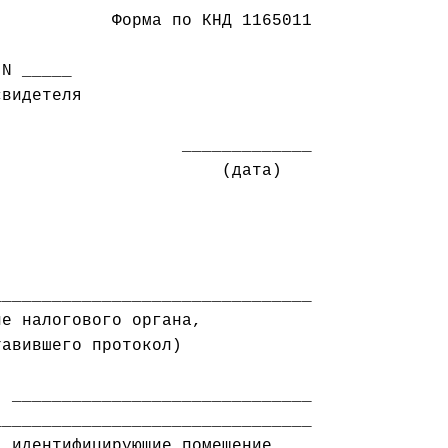
           Форма по КНД 1165011

N _____

видетеля

                      (дата)

_______________________________

е налогового органа,

авившего протокол)

 ______________________________

 идентифицирующие помещение
