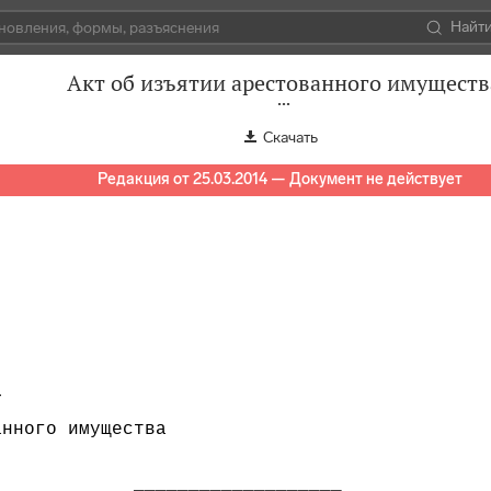
Найт
Акт об изъятии арестованного имуществ
Скачать
Редакция от 25.03.2014 — Документ не действует


нного имущества

            ___________________
