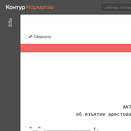
Свернуть
                                АКТ
                об изъятии арестова
"__" ________________ г.           