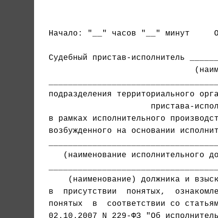
                                   
Начало: "__" часов "__" минут     О
Судебный пристав-исполнитель ______
___________________________________
подразделения территориального орга
                     пристава-испол
в рамках исполнительного производст
возбужденного на основании исполнит
   (наименование исполнительного до
в  присутствии  понятых,  ознакомле
понятых  в  соответствии со статья
02.10.2007 N 229-ФЗ "Об исполнитель