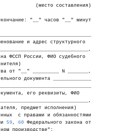
            (место составления)

кончание: "__" часов "__" минут

_______________________________

______________________________,

на ФССП России, ФИО судебного

нителя)

ва от "__" _________ N _______,

ельного документа _____________

кумента, его реквизиты, ФИО

нных  с правами и обязанностями

ми 
59
, 
60
 Федерального закона от

ном производстве":
