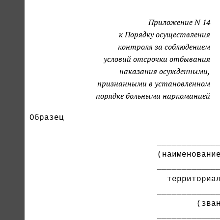
Приложение N 14
к Порядку осуществления
контроля за соблюдением
условий отсрочки отбывания
наказания осужденными,
признанными в установленном
порядке больными наркоманией
Образец

                          _____________
                          _____________
                            территориал
                                  (зван
                          _____________