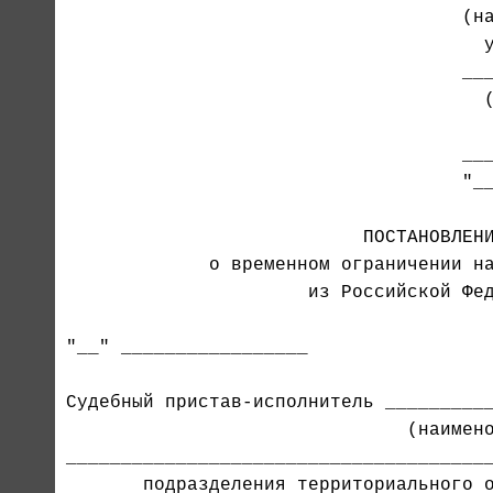
                                    (на
                                      у
                                    ___
                                       
                                    ___
                                    "__
                           ПОСТАНОВЛЕНИ
             о временном ограничении на
                      из Российской Фед
"__" _________________                 
Судебный пристав-исполнитель __________
_______________________________________
       подразделения территориального о