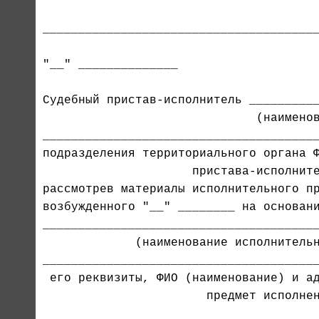
_______________________________________
"__" ______________                    
Судебный пристав-исполнитель __________
_______________________________________
подразделения территориального органа Ф
                     пристава-исполните
рассмотрев материалы исполнительного пр
возбужденного "__" ________ на основани
_______________________________________
             (наименование исполнительн
                       предмет исполнен