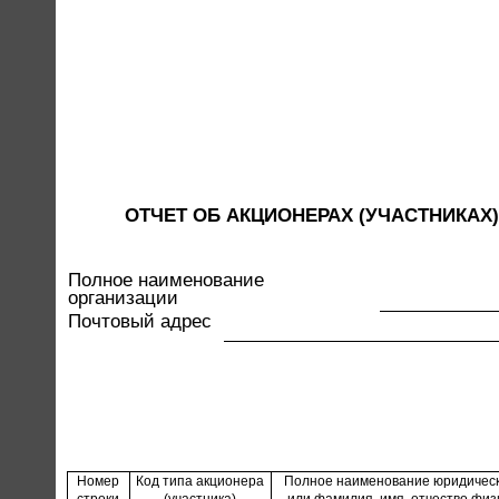
ОТЧЕТ ОБ АКЦИОНЕРАХ (УЧАСТНИКА
Полное наименование
организации
Почтовый адрес
Номер
Код типа акционера
Полное наименование юридическ
строки
(участника)
или фамилия, имя, отчество физ