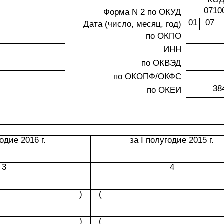
0710
Форма N 2 по ОКУД
01
07
Дата (число, месяц, год)
по ОКПО
ИНН
по ОКВЭД
по ОКОПФ/ОКФС
38
по ОКЕИ
годие 2016 г.
за I полугодие 2015 г.
3
4
)
(
)
(