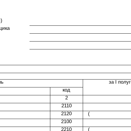
)
щика
ль
за I полу
код
2
2110
2120
(
2100
2210
(