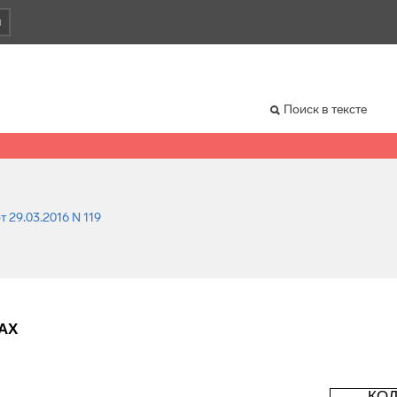
и
Поиск в тексте
т 29.03.2016 N 119
АХ
КО