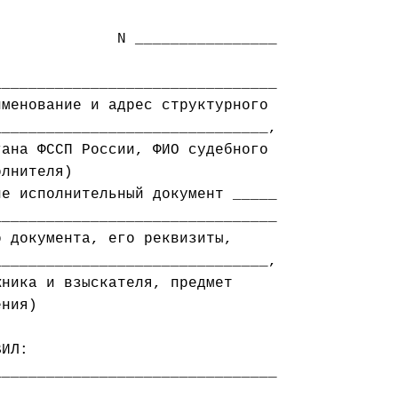
             N ________________

_______________________________

менование и адрес структурного

ана ФССП России, ФИО судебного

лнителя)

е исполнительный документ _____

_______________________________

 документа, его реквизиты,

ника и взыскателя, предмет

ния)

_______________________________
