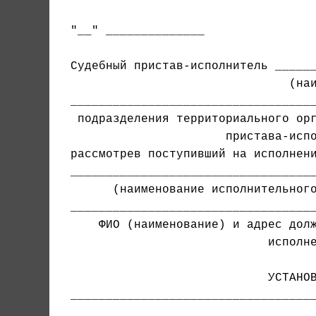
"__" ______________                
Судебный пристав-исполнитель ______
                               (наи
 подразделения территориального орг
                      пристава-испо
рассмотрев поступивший на исполнени
___________________________________
      (наименование исполнительного
    ФИО (наименование) и адрес долж
                            исполне
___________________________________