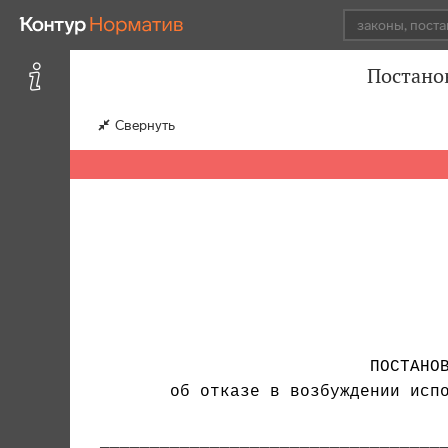
Постано
Свернуть
                           ПОСТАНОВ
       об отказе в возбуждении испо
___________________________________