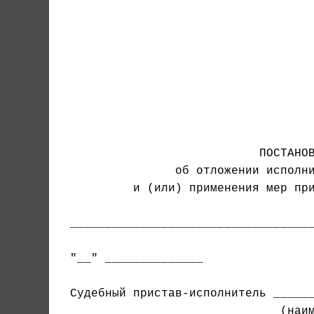
                                   
                                   
                                   
                                   
                                   
                           ПОСТАНОВ
               об отложении исполни
         и (или) применения мер при
___________________________________
"__" ______________                