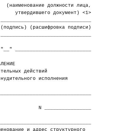
  (наименование должности лица,

     утвердившего документ) <1>

_______________________________

_______________________________

"__" __________________________

ЛЕНИЕ

тельных действий

нудительного исполнения

_______________________________

             N ________________
