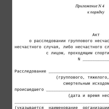
Приложение N 4
к порядку
                                       
                                Акт

      о расследовании группового несчас
несчастного случая, либо несчастного сл
             с лицом, проходящим спорти
                          N ___________
Расследование _________________________
                 (группового, тяжелого,
происшедшего __________________________
                      (дата и время нес
_______________________________________
(указывается  наименование  организации