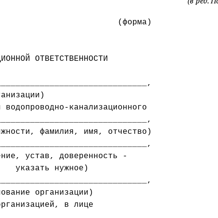
(в ред. 
                        (форма)

ИОННОЙ ОТВЕТСТВЕННОСТИ

анизации)

 водопроводно-канализационного

______________________________,

жности, фамилия, имя, отчество)

______________________________,

ние, устав, доверенность -

   указать нужное)

______________________________,

рганизацией, в лице

______________________________,
