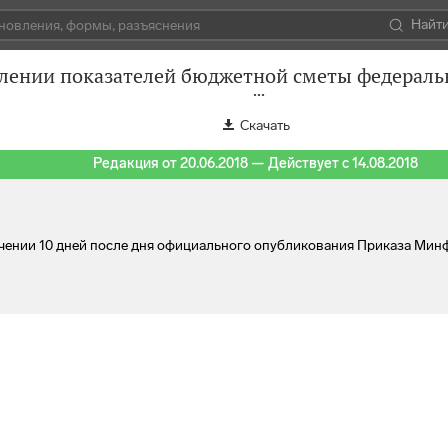
Найт
елении показателей бюджетной сметы федераль
Скачать
Редакция от 20.06.2018 — Действует с 14.08.2018
стечении 10 дней после дня официального опубликования Приказа Ми